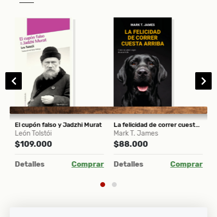
 América Latina. La CEPAL en la era del desarrollo
El cupón falso y Jadzhi Murat
La felicidad de correr cuesta arriba
M
León Tolstói
Mark T. James
R
$109.000
$88.000
$
ar
Detalles
Comprar
Detalles
Comprar
D