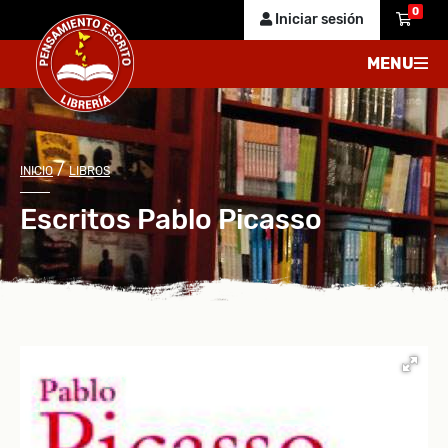
0
Iniciar sesión
MENU
/
INICIO
LIBROS
Escritos Pablo Picasso