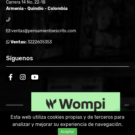
Carrera 14 No. 22-18
Armenia - Quindío - Colombia
ventas@pensamientoescrito.com
Ventas:
3222605353
Síguenos
facebook
instagram
youtube
Esta web utiliza cookies propias y de terceros para
analizar y mejorar su experiencia de navegación.
Powered by:
Aceptar