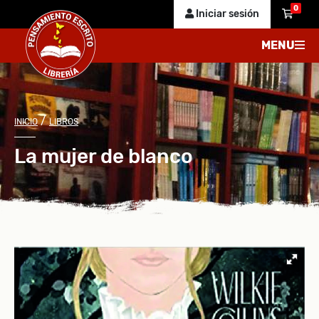
0
Iniciar sesión
MENU
/
INICIO
LIBROS
La mujer de blanco