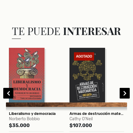
TE PUEDE
INTERESAR
AGOTADO
Liberalismo y democracia
Armas de destrucción matemática
Norberto Bobbio
Cathy O'Neil
J
$35.000
$107.000