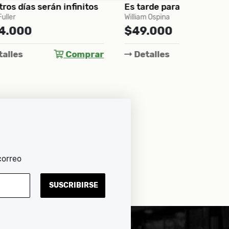
itos
Es tarde para el hombre
Relato d
William Ospina
Gabriel Gar
$49.000
$61.0
prar
Detalles
Comprar
Detall
correo
SUSCRIBIRSE