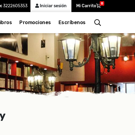
0
e:
3222605353
Iniciar sesión
Mi Carrito
ibros
Promociones
Escríbenos
ky