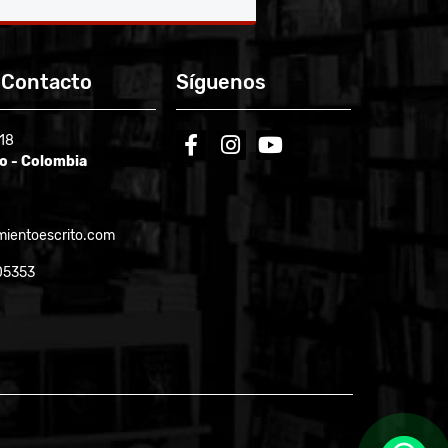
 Contacto
Síguenos
-18
facebook
instagram
youtube
ío - Colombia
ientoescrito.com
05353