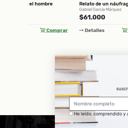
bre
Relato de un náufrago
El si
Gabriel García Márquez
Trilogí
$61.000
Ricard
$88
Comprar
Detalles
Comprar
Det
suscr
He leído, comprendido y 