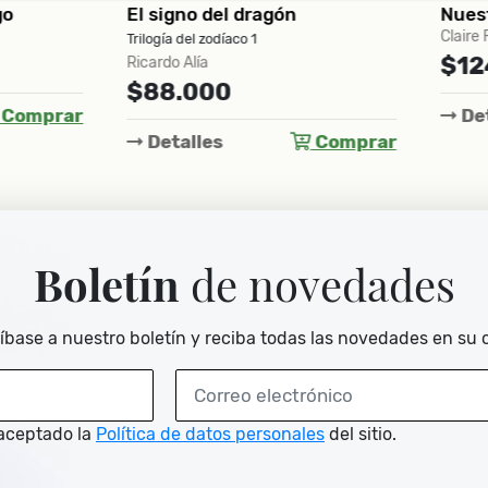
gno del dragón
Nuestros días serán infin
Claire Fuller
a del zodíaco 1
$124.000
o Alía
.000
Detalles
Com
alles
Comprar
Boletín
de novedades
íbase a nuestro boletín y reciba todas las novedades en su 
aceptado la
Política de datos personales
del sitio.