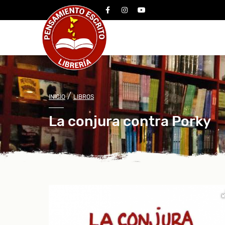
facebook
instagram
youtube
/
INICIO
LIBROS
La conjura contra Porky