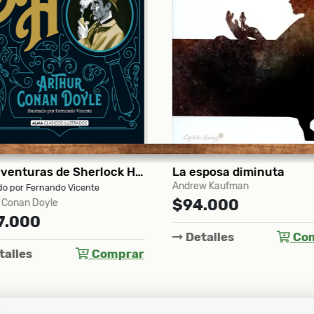
Las aventuras de Sherlock Holmes
La esposa diminuta
Andrew Kaufman
do por Fernando Vicente
$94.000
 Conan Doyle
7.000
Detalles
Com
alles
Comprar