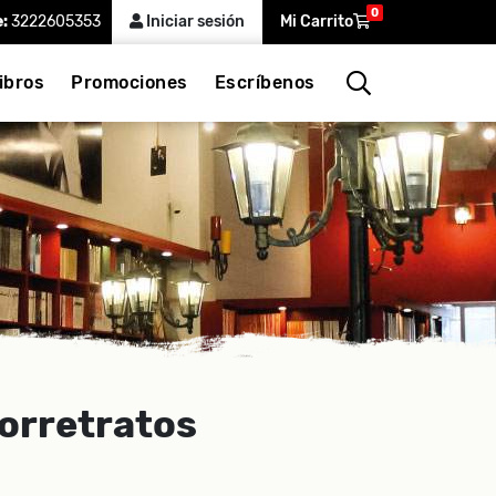
0
e:
3222605353
Iniciar sesión
Mi Carrito
ibros
Promociones
Escríbenos
torretratos