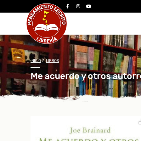
facebook
instagram
youtube
/
INICIO
LIBROS
Me acuerdo y otros autorr