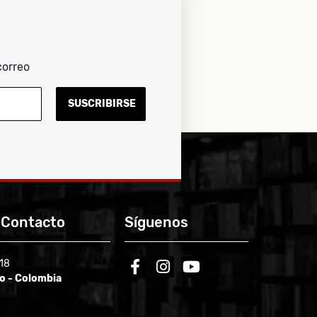
correo
SUSCRIBIRSE
 Contacto
Síguenos
-18
facebook
instagram
youtube
ío - Colombia