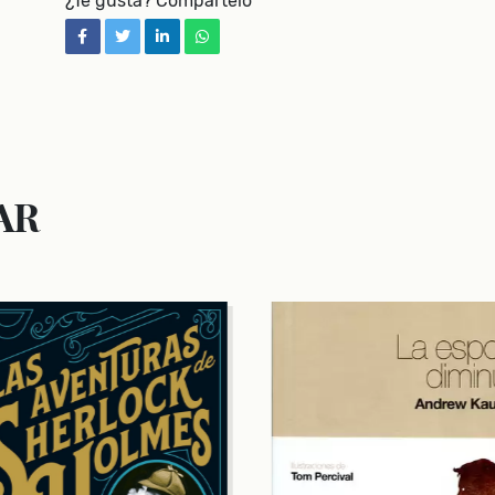
¿Te gusta? Compártelo
facebook
twitter
linkedin
whatsapp
AR