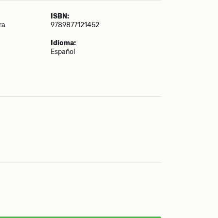
ISBN:
ra
9789877121452
Idioma:
Español