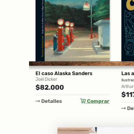
Diecinueve garras y un pájaro oscuro
El caso Alaska Sanders
Joël Dicker
Ilustra
$82.000
Arthur
$11
Comprar
Detalles
Comprar
Det