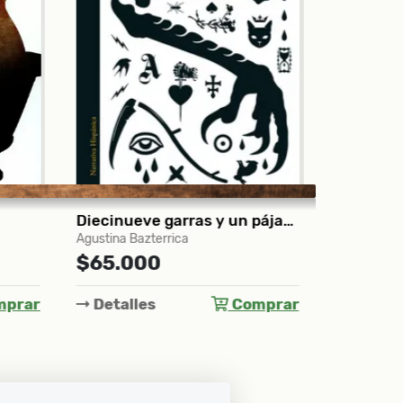
Diecinueve garras y un pájaro oscuro
El caso 
Agustina Bazterrica
Joël Dicker
$65.000
$82.0
prar
Detalles
Comprar
Detall