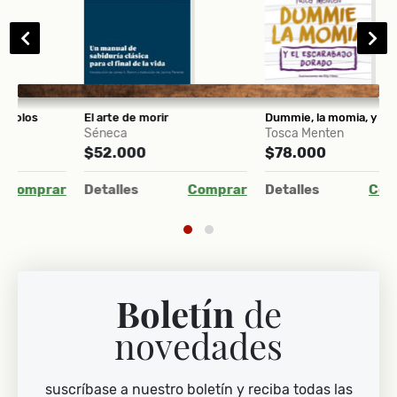
El arte de morir
Dummie, la momia, y el escarabajo dorado
Séneca
Tosca Menten
(
$52.000
$78.000
$
ar
Detalles
Comprar
Detalles
Comprar
D
Boletín
de
novedades
suscríbase a nuestro boletín y reciba todas las