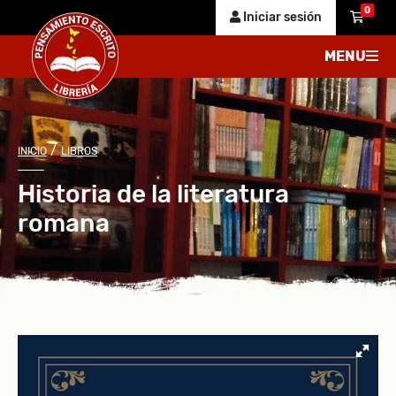
0
Iniciar sesión
MENU
/
INICIO
LIBROS
Historia de la literatura
romana