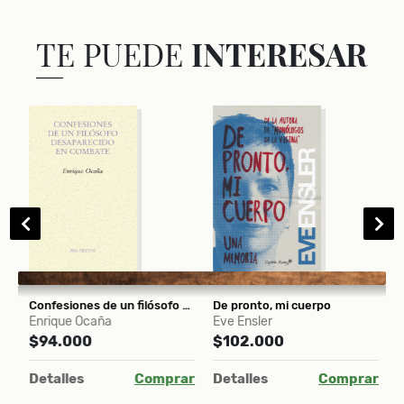
TE PUEDE
INTERESAR
Confesiones de un filósofo desaparecido en combate
De pronto, mi cuerpo
Enrique Ocaña
Eve Ensler
R
$94.000
$102.000
$
ar
Detalles
Comprar
Detalles
Comprar
D