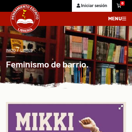
0
Iniciar sesión
MENU
/
INICIO
LIBROS
Feminismo de barrio.