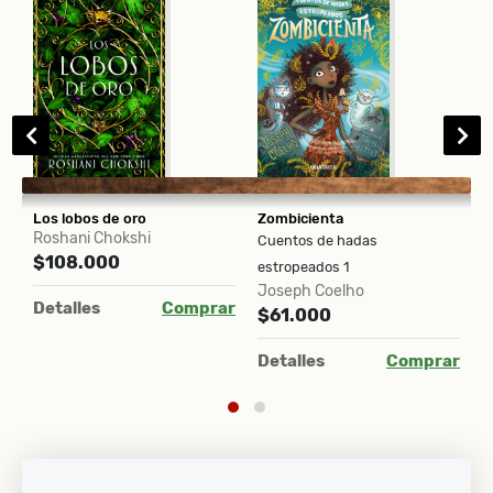
ido del estilo. La guía de escritura del pensador del siglo XXI
Los lobos de oro
Zombicienta
I
Roshani Chokshi
J
Cuentos de hadas
$108.000
$
estropeados 1
Joseph Coelho
ar
Detalles
Comprar
D
$61.000
Detalles
Comprar