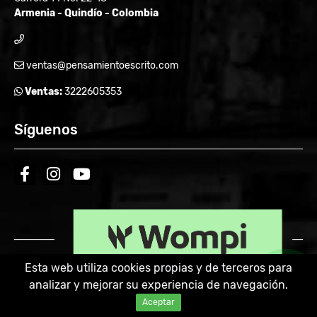
Armenia - Quindío - Colombia
ventas@pensamientoescrito.com
Ventas:
3222605353
Síguenos
facebook
instagram
youtube
Esta web utiliza cookies propias y de terceros para
analizar y mejorar su experiencia de navegación.
Powered by:
Aceptar