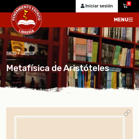
0
Iniciar sesión
MENU
/
INICIO
LIBROS
Metafísica de Aristóteles