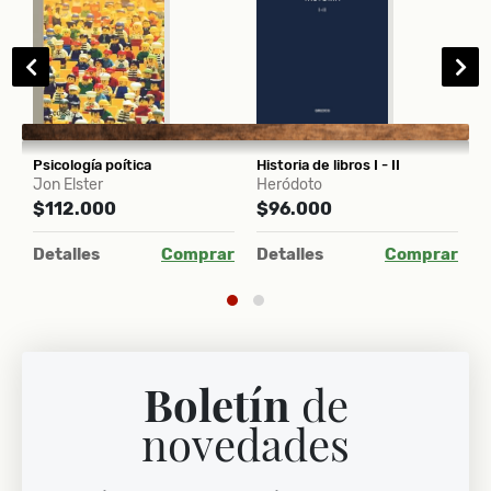
Psicología poítica
Historia de libros I - II
Jon Elster
Heródoto
G
$112.000
$96.000
$
ar
Detalles
Comprar
Detalles
Comprar
D
Boletín
de
novedades