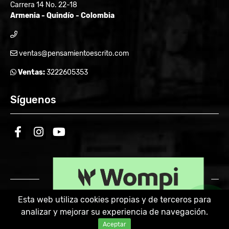
Carrera 14 No. 22-18
Armenia - Quindío - Colombia
ventas@pensamientoescrito.com
Ventas:
3222605353
Síguenos
facebook
instagram
youtube
Esta web utiliza cookies propias y de terceros para
analizar y mejorar su experiencia de navegación.
Powered by:
Aceptar