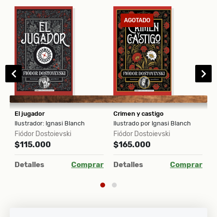
AGOTADO
rosa tienda de la señora Yeom
El jugador
Crimen y castigo
J
D
Ilustrador: Ignasi Blanch
Ilustrado por Ignasi Blanch
Fiódor Dostoievski
Fiódor Dostoievski
$115.000
$165.000
ar
D
Detalles
Comprar
Detalles
Comprar