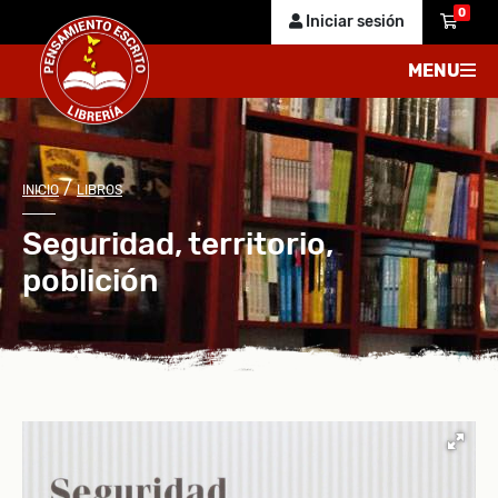
0
Iniciar sesión
MENU
/
INICIO
LIBROS
Seguridad, territorio,
poblición