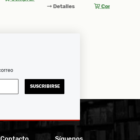
Detalles
Comprar
Detall
correo
SUSCRIBIRSE
 Contacto
Síguenos