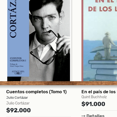
tos completos (Tomo 1)
En el país de los libros
Quint Buchholz
ortázar
$91.000
Cortázar
.000
Detalles
Com