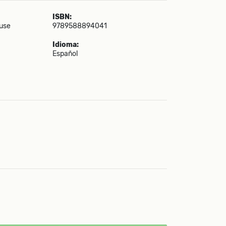
ISBN:
use
9789588894041
Idioma:
Español