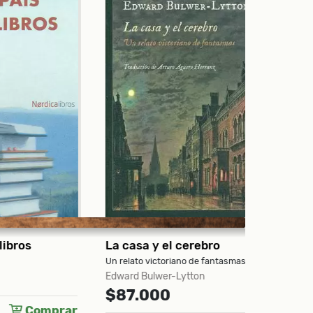
La casa y el cerebro
El camino
Un relato victoriano de fantasmas
Cómo salir de
Edward Bulwer-Lytton
gozo interior
$87.000
Elma Roura
$91.0
prar