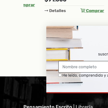
Comprar
Det
Detalles
Comprar
suscr
He leído, comprendido y 
Pensamiento Escrito
| Librería