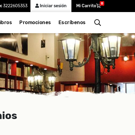
0
e:
3222605353
Iniciar sesión
Mi Carrito
ibros
Promociones
Escríbenos
nios