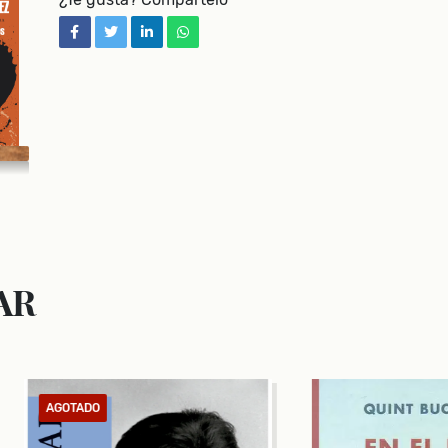
facebook
twitter
linkedin
whatsapp
AR
OTADO