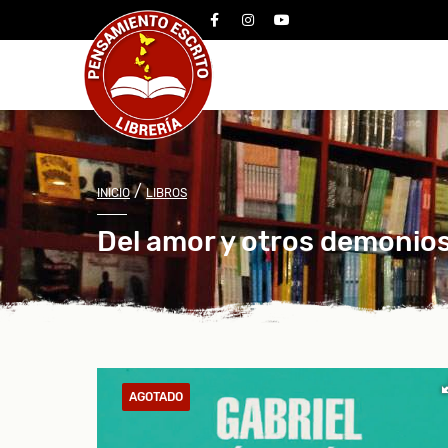
facebook
instagram
youtube
/
INICIO
LIBROS
Del amor y otros demonio
AGOTADO