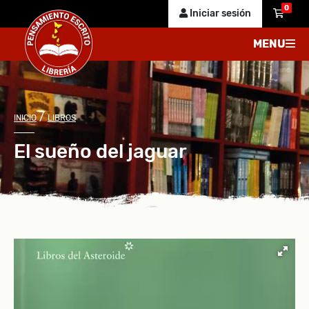
0
Iniciar sesión
MENU
/
INICIO
LIBROS
El sueño del jaguar