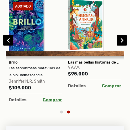
AGOTADO
Brillo
Las más bellas historias de animales de todo el mundo
E
VV.AA.
Las asombrosas maravillas de
A
$95.000
la bioluminescencia
u
Jennifer N.R. Smith
$
ar
Detalles
Comprar
$109.000
D
Detalles
Comprar