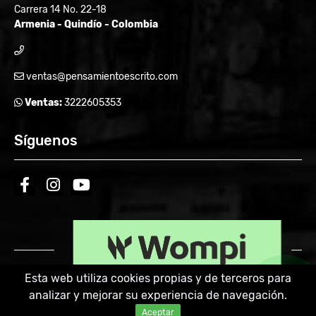
Carrera 14 No. 22-18
Armenia - Quindío - Colombia
ventas@pensamientoescrito.com
Ventas:
3222605353
Síguenos
facebook
instagram
youtube
Esta web utiliza cookies propias y de terceros para
analizar y mejorar su experiencia de navegación.
Powered by:
Aceptar