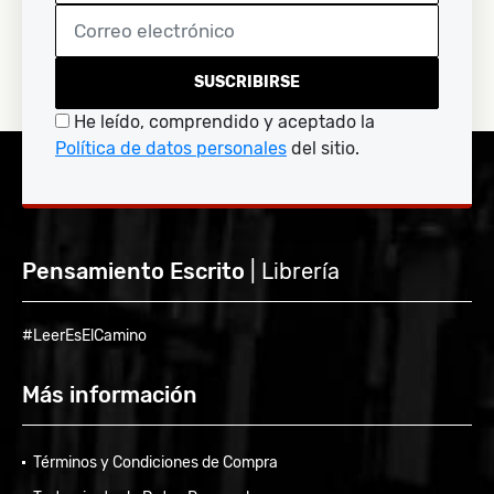
SUSCRIBIRSE
He leído, comprendido y aceptado la
Política de datos personales
del sitio.
Pensamiento Escrito
| Librería
#LeerEsElCamino
Más información
Términos y Condiciones de Compra