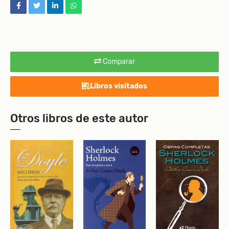
facebook
twitter
linkedin
whatsapp
Comparar
Libros visitados
Otros libros de este autor