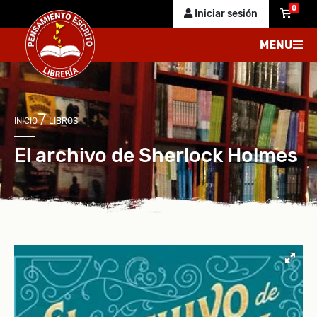
0
Iniciar sesión
MENU
/
INICIO
LIBROS
El archivo de Sherlock Holmes