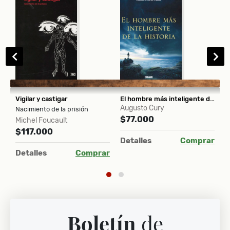
Vigilar y castigar
El hombre más inteligente de la historia
Augusto Cury
K
Nacimiento de la prisión
$77.000
$
Michel Foucault
$117.000
ar
Detalles
Comprar
D
Detalles
Comprar
Boletín
de