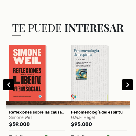
TE PUEDE
INTERESAR
Reflexiones sobre las causas de la libertad y de la opresión social
Fenomenología del espíritu
A
Simone Weil
G.W.F. Hegel
R
$59.000
$95.000
$