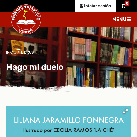
0
Iniciar sesión
MENU
/
INICIO
LIBROS
Hago mi duelo