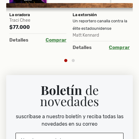
La oradora
La extorsión
L
Traci Chee
E
Un reportero canalla contra la
$77.000
$
élite estadounidense
Matt Kennard
ar
Detalles
Comprar
D
Detalles
Comprar
Boletín
de
novedades
suscríbase a nuestro boletín y reciba todas las
novedades en su correo