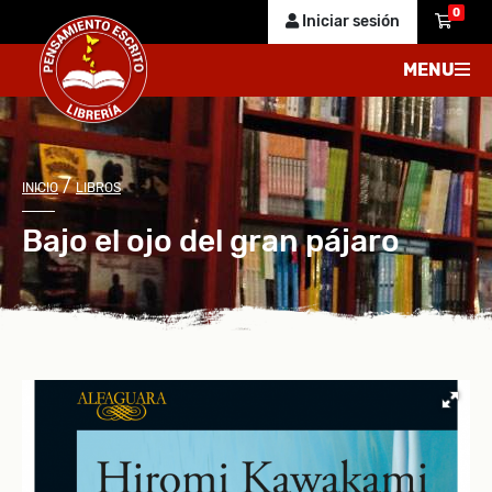
0
Iniciar sesión
MENU
/
INICIO
LIBROS
Bajo el ojo del gran pájaro