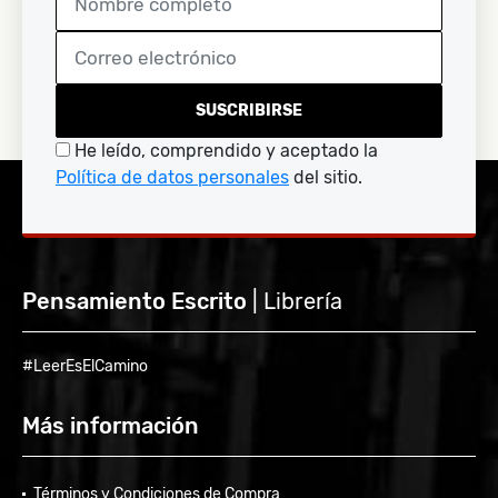
SUSCRIBIRSE
He leído, comprendido y aceptado la
Política de datos personales
del sitio.
Pensamiento Escrito
| Librería
#LeerEsElCamino
Más información
Términos y Condiciones de Compra