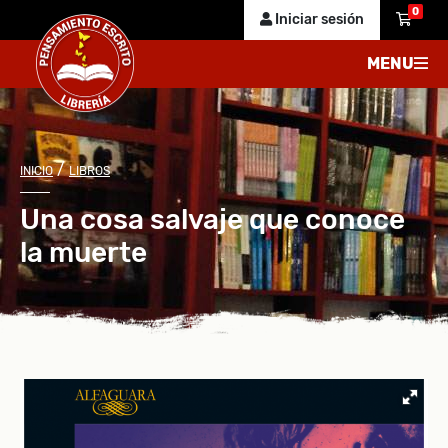
0
Iniciar sesión
MENU
/
INICIO
LIBROS
Una cosa salvaje que conoce
la muerte