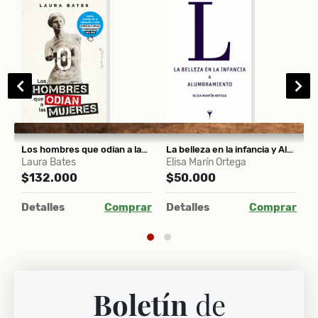
Los hombres que odian a las mujeres
La belleza en la infancia y Alumbramiento
Laura Bates
Elisa Marín Ortega
V
$132.000
$50.000
$
ar
Detalles
Comprar
Detalles
Comprar
D
Boletín
de