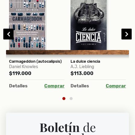
ealismo alemán (Schelling)
Carmageddon (autocalipsis)
La dulce ciencia
Daniel Knowles
A.J. Liebling
C
$119.000
$113.000
$
ar
Detalles
Comprar
Detalles
Comprar
D
Boletín
de