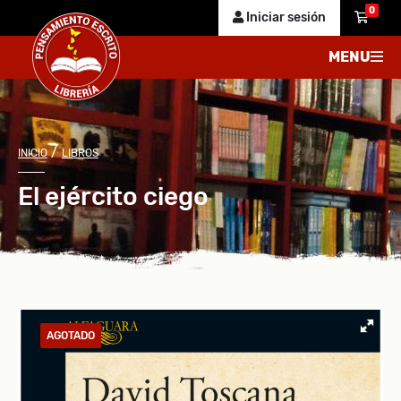
0
Iniciar sesión
MENU
/
INICIO
LIBROS
El ejército ciego
AGOTADO