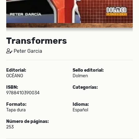
Transformers
Peter Garcia
Editorial:
Sello editorial:
OCÉANO
Dolmen
ISBN:
Categorías:
9788410390034
Formato:
Idioma:
Tapa dura
Español
Número de páginas:
253