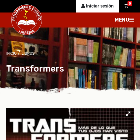
0
Iniciar sesión
MENU
/
INICIO
LIBROS
Transformers