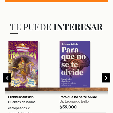
TE PUEDE
INTERESAR
Frankenstiltskin
Para que no se te olvide
E
Dr. Leonardo Bello
M
Cuentos de hadas
$59.000
$
estropeados 2