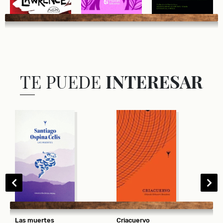
TE PUEDE
INTERESAR
Las muertes
Criacuervo
S