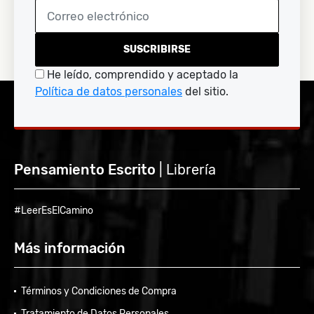
SUSCRIBIRSE
He leído, comprendido y aceptado la
Política de datos personales
del sitio.
Pensamiento Escrito
| Librería
#LeerEsElCamino
Más información
Términos y Condiciones de Compra
Tratamiento de Datos Personales