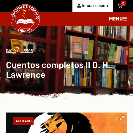
0
Iniciar sesión
MENU
/
INICIO
LIBROS
Cuentos completos II D. H.
Lawrence
AGOTADO