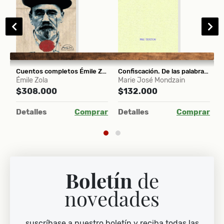
El libro tibetano de la vida y la muerte
Cuentos completos Émile Zola
Confiscación. De las palabras, de las imágenes y del tiempo
P
Émile Zola
Marie José Mondzain
M
$308.000
$132.000
$
ar
Detalles
Comprar
Detalles
Comprar
D
Boletín
de
novedades
suscríbase a nuestro boletín y reciba todas las