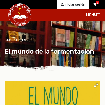
0
Iniciar sesión
MENU
/
INICIO
LIBROS
El mundo de la fermentación