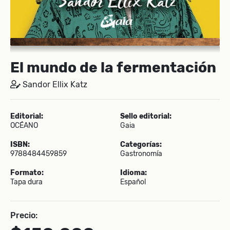
El mundo de la fermentación
Sandor Ellix Katz
Editorial:
Sello editorial:
OCÉANO
Gaia
ISBN:
Categorías:
9788484459859
Gastronomía
Formato:
Idioma:
Tapa dura
Español
Precio: