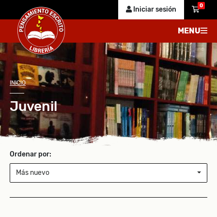
0
Iniciar sesión
MENU
INICIO
Juvenil
Ordenar por:
Más nuevo