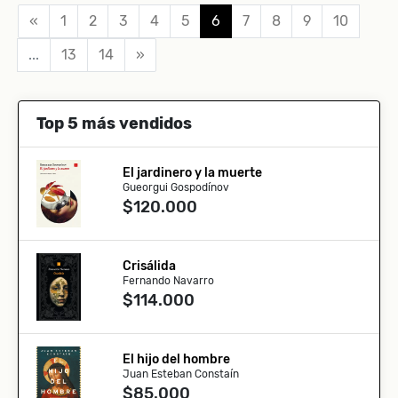
«
1
2
3
4
5
6
7
8
9
10
...
13
14
»
Top 5 más vendidos
El jardinero y la muerte
Gueorgui Gospodínov
$120.000
Crisálida
Fernando Navarro
$114.000
El hijo del hombre
Juan Esteban Constaín
$85.000