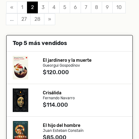
«
1
2
3
4
5
6
7
8
9
10
...
27
28
»
Top 5 más vendidos
El jardinero y la muerte
Gueorgui Gospodínov
$120.000
Crisálida
Fernando Navarro
$114.000
El hijo del hombre
Juan Esteban Constaín
$85.000