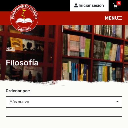
0
Iniciar sesión
MENU
INICIO
Filosofía
Ordenar por:
Más nuevo