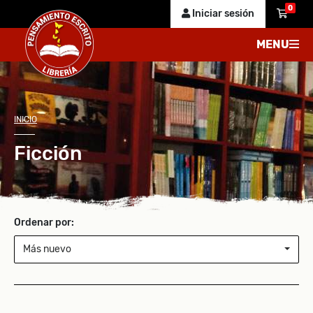
0
Iniciar sesión
MENU
INICIO
Ficción
Ordenar por:
Más nuevo