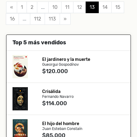
«
1
2
...
10
11
12
13
14
15
16
...
112
113
»
Top 5 más vendidos
El jardinero y la muerte
Gueorgui Gospodínov
$120.000
Crisálida
Fernando Navarro
$114.000
El hijo del hombre
Juan Esteban Constaín
$85.000