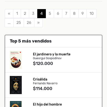
«
1
2
3
4
5
6
7
8
9
10
...
25
26
»
Top 5 más vendidos
El jardinero y la muerte
Gueorgui Gospodínov
$120.000
Crisálida
Fernando Navarro
$114.000
El hijo del hombre